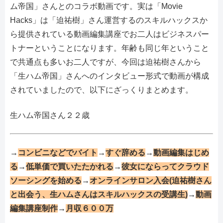
ム帝国」さんとのコラボ動画です。実は「Movie
Hacks」は「迫祐樹」さん運営するのスキルハックスか
ら提供されている動画編集講座でお二人はビジネスパー
トナーということになります。年齢も同じ年ということ
で共通点も多いお二人ですが、今回は迫祐樹さんから
「生ハム帝国」さんへのインタビュー形式で動画が構成
されていましたので、以下にざっくりまとめます。
生ハム帝国さん２２歳
→
コンビニなどでバイト
→
すぐ辞める
→
動画編集はじめ
る
→
低単価で買いたたかれる
→
彼女にならってクラウド
ソーシングを始める
→
オンラインサロン入会(迫祐樹さん
と出会う、生ハムさんはスキルハックスの受講生)
→
動画
編集講座制作
→
月収６００万