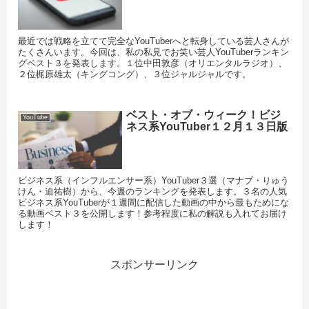
最近では戦略を立てて完全なYouTuberへと転身している芸人さんが
たくさんいます。今回は、私の私見でお笑い芸人YouTuberランキン
グベスト３を発表します。１位中田敦彦（オリエンタルラジオ）、
２位梶原雄太（キングコング）、３位ジャルジャルです。
ベスト・オブ・ウィーク！ビジ
YouTube
ネス系YouTuber１２月１３日版
ビジネス系（インフルエンサー系）YouTuber３選（マナブ・りゅう
けん・迫祐樹）から、今週のランキングを発表します。３名の人気
ビジネス系YouTuberが１週間に配信した動画の中から最もためにな
る動画ベスト３を公開します！参考程度に私の解説も入れてお届け
します！
スポンサーリンク